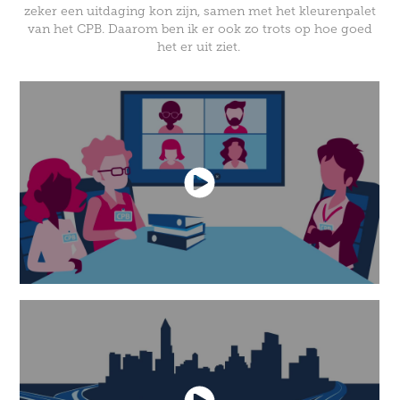
zeker een uitdaging kon zijn, samen met het kleurenpalet
van het CPB. Daarom ben ik er ook zo trots op hoe goed
het er uit ziet.