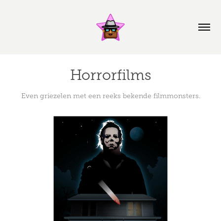
Horrorfilms
Even griezelen met een reeks bekende filmmonsters.