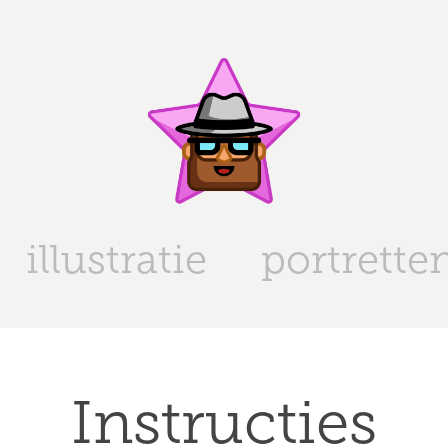
illustratie
portrette
Instructies