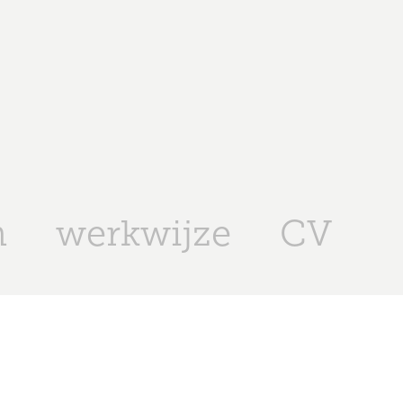
n
werkwijze
CV